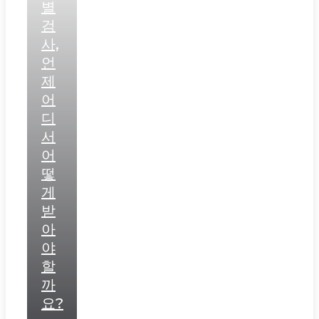
별
검
사,
언
제
어
디
서
어
떻
게
받
아
야
할
까
요?