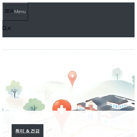
컨
Menu
텐
츠
로
건
너
뛰
기
취미 & 건강