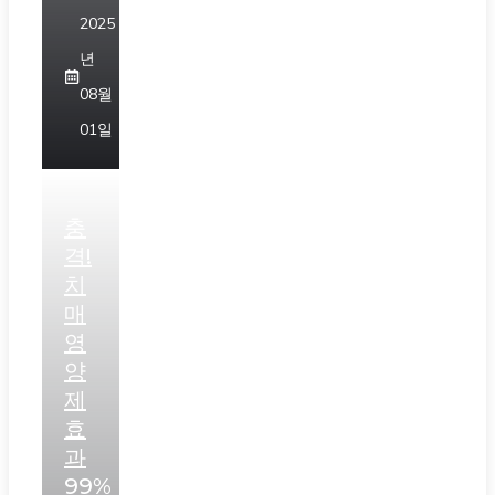
2025
년
08월
01일
충
격!
치
매
영
양
제
효
과
99%