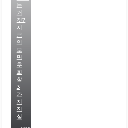
는
거
짓?
지
금
안
보
면
후
회
할
3
가
지
진
실