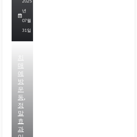
2025
년
07월
31일
치
매
예
방
운
동,
정
말
효
과
있