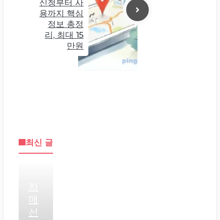
신청부터 사
용까지 핵심
정보 총정
리, 최대 15
만원
최신 글
치
매
선