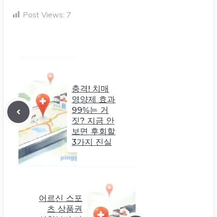
Post Views:
7
충격! 치매
영양제 효과
99%는 거
짓? 지금 안
보면 후회할
3가지 진실
어르신 스포
츠 상품권