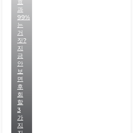
효
과
99%
는
거
짓?
지
금
안
보
면
후
회
할
3
가
지