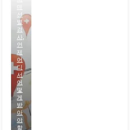
매
선
별
검
사,
언
제
어
디
서
어
떻
게
받
아
야
할