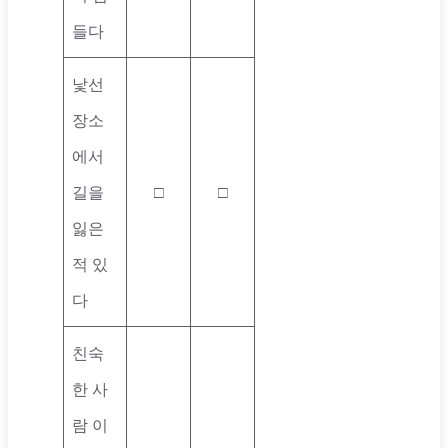
들다
낯선
장소
에서
길을
□
□
잃은
적 있
다
친숙
한 사
람 이