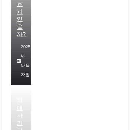
효
과
있
을
까?
2025
년
07월
23일
치
매
자
가