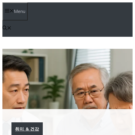
컨
Menu
텐
츠
로
건
너
뛰
기
취미 & 건강