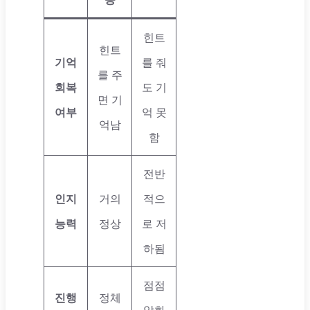
힌트
힌트
기억
를 줘
를 주
회복
도 기
면 기
여부
억 못
억남
함
전반
인지
거의
적으
능력
정상
로 저
하됨
점점
진행
정체
악화