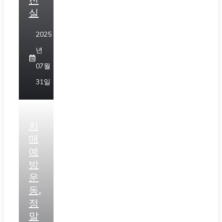
진
실
2025
년
07월
31일
치
매
예
방
운
동,
정
말