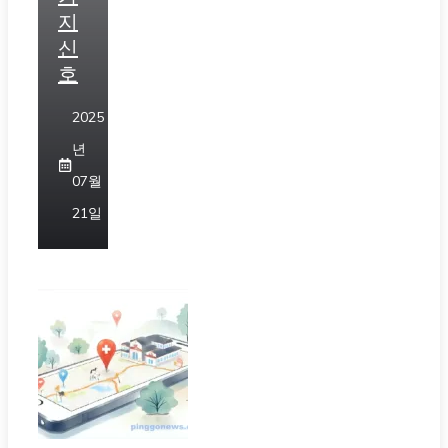
지
신
호
2025
년
07월
21일