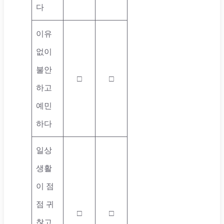
다
이유
없이
불안
□
□
하고
예민
하다
일상
생활
이 점
점 귀
□
□
찮고