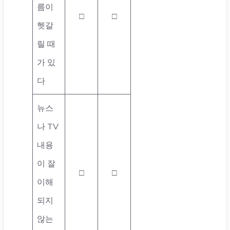
름이
□
□
헷갈
릴 때
가 있
다
뉴스
나 TV
내용
이 잘
□
□
이해
되지
않는