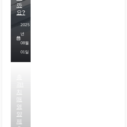
까
요?
2025
년
08월
01일
충
격!
치
매
영
양
제