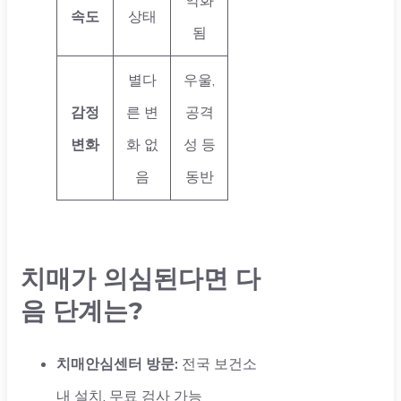
속도
상태
됨
별다
우울,
감정
른 변
공격
변화
화 없
성 등
음
동반
치매가 의심된다면 다
음 단계는?
치매안심센터 방문:
전국 보건소
내 설치, 무료 검사 가능