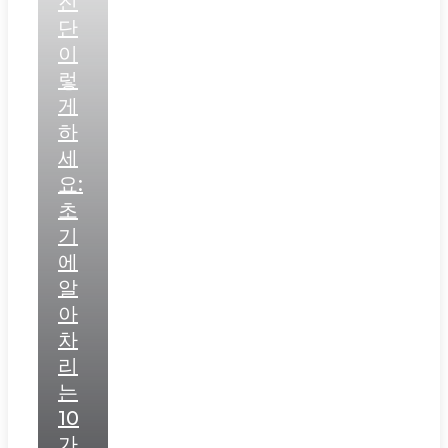
진
단
이
렇
게
하
세
요:
초
기
에
알
아
차
리
는
10
가