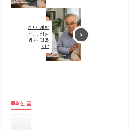
치매 예방
운동, 정말
효과 있을
까?
최신 글
치