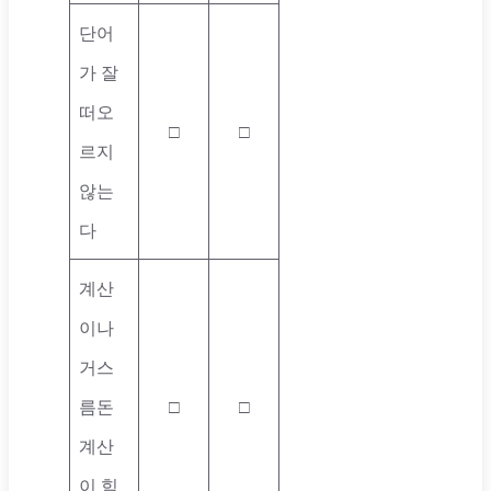
단어
가 잘
떠오
□
□
르지
않는
다
계산
이나
거스
름돈
□
□
계산
이 힘