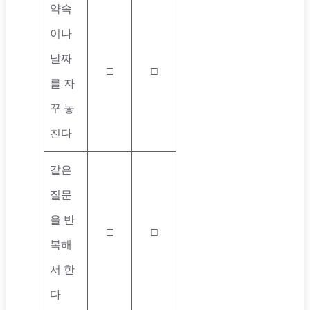
약속
이나
날짜
□
□
를 자
꾸 놓
친다
같은
질문
을 반
□
□
복해
서 한
다