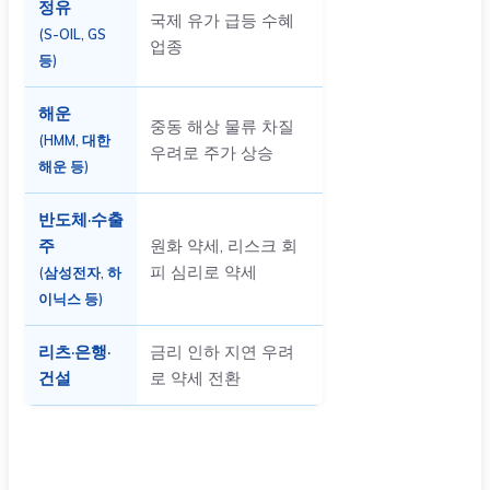
정유
국제 유가 급등 수혜
(S-OIL, GS
업종
등)
해운
중동 해상 물류 차질
(HMM, 대한
우려로 주가 상승
해운 등)
반도체·수출
주
원화 약세, 리스크 회
피 심리로 약세
(삼성전자, 하
이닉스 등)
리츠·은행·
금리 인하 지연 우려
건설
로 약세 전환