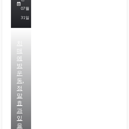
07월
31일
치
매
예
방
운
동,
정
말
효
과
있
을