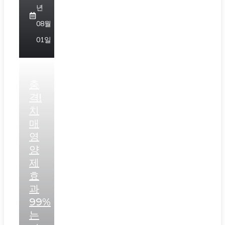
년
08월
01일
충
격!
치
매
영
양
제
효
과
99%
는