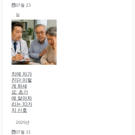
07월 23
일
치매 자가
진단 이렇
게 하세
요: 초기
에 알아차
리는 10가
지 신호
2025년
07월 21