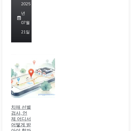
2025
년
07월
21일
치매 선별
검사, 언
제 어디서
어떻게 받
아야 할까