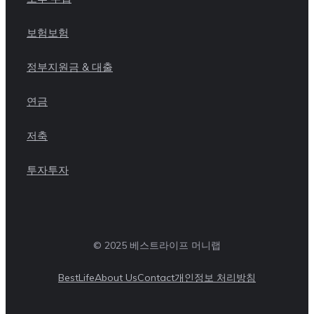
보험
보험
정부지원금 & 대출
연금
저축
투자
투자
© 2025 베스트라이프 머니랩
BestLife
About Us
Contact
개인정보 처리방침