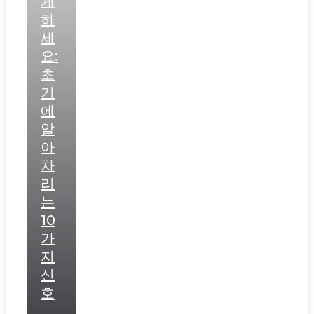
게
하
세
요:
초
기
에
알
아
차
리
는
10
가
지
신
호