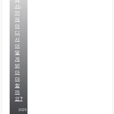
사,
언
제
어
디
서
어
떻
게
받
아
야
할
까
요?
2025