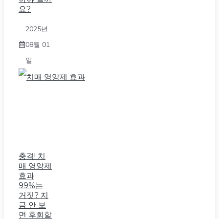
요?
2025년
08월 01
일
충격! 치
매 영양제
효과
99%는
거짓? 지
금 안 보
면 후회할