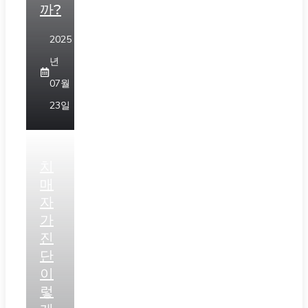
까?
2025
년
07월
23일
치
매
자
가
진
단
이
렇