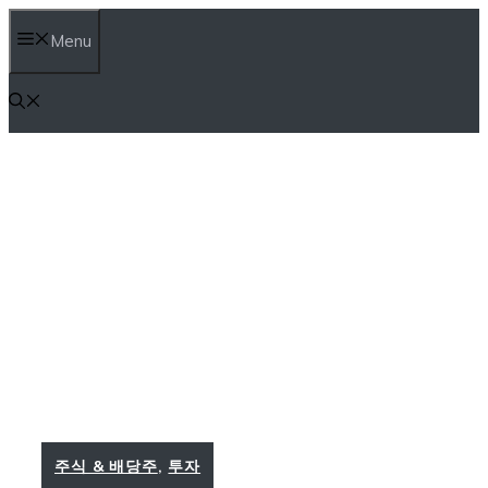
컨
Menu
텐
츠
로
건
너
뛰
기
주식 & 배당주
,
투자