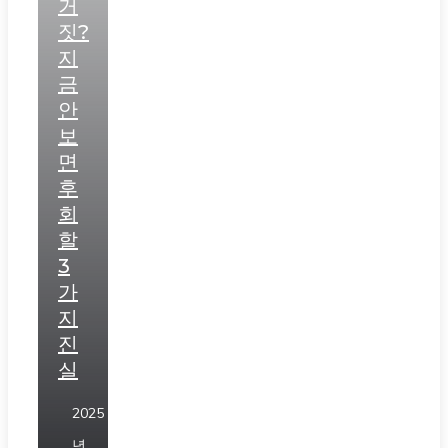
거
짓?
지
금
안
보
면
후
회
할
3
가
지
진
실
2025
년