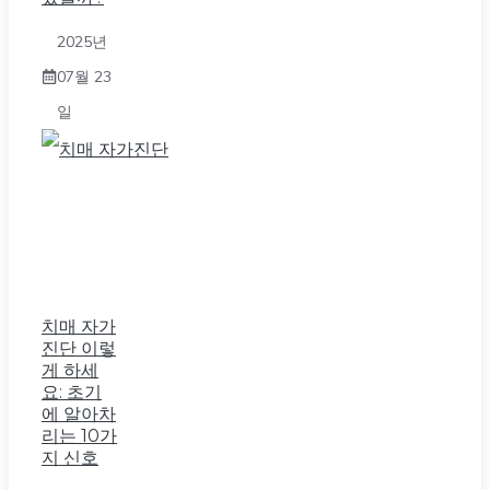
2025년
07월 23
일
치매 자가
진단 이렇
게 하세
요: 초기
에 알아차
리는 10가
지 신호