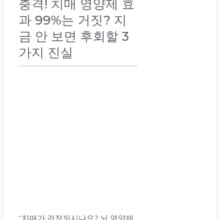
충격! 치매 영양제 효
과 99%는 거짓? 지
금 안 보면 후회할 3
가지 진실
취미 & 건강
“치매가 걱정되시나요? 뇌 영양제