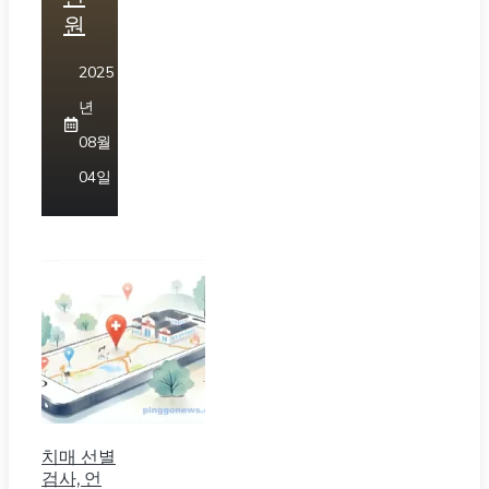
원
2025
년
08월
04일
치매 선별
검사, 언