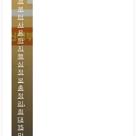
청
부
터
사
용
까
지
핵
심
정
보
총
정
리,
최
대
15
만