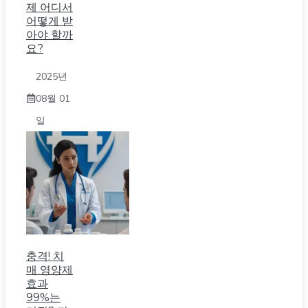
제 어디서
어떻게 받
아야 할까
요?
2025년
08월 01
일
충격! 치
매 영양제
효과
99%는