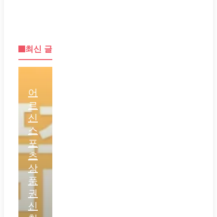
이
이
이
지
지
지
최신 글
어
르
신
스
포
츠
상
품
권
신