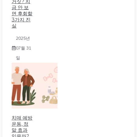
거짓? 지
금 안 보
면 후회할
3가지 진
실
2025년
07월 31
일
치매 예방
운동, 정
말 효과
있을까?