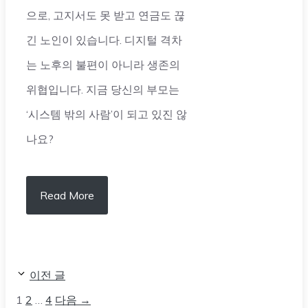
으로, 고지서도 못 받고 연금도 끊
긴 노인이 있습니다. 디지털 격차
는 노후의 불편이 아니라 생존의
위협입니다. 지금 당신의 부모는
‘시스템 밖의 사람’이 되고 있진 않
나요?
Read More
이전 글
페
페
페
1
2
…
4
다음
→