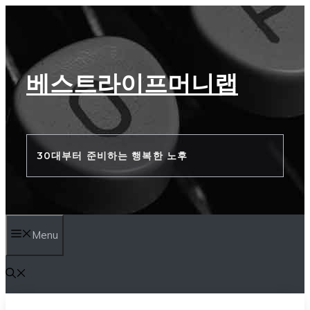
컨
텐
츠
베스트라이프머니랩
로
건
너
30대부터 준비하는 행복한 노후
뛰
기
Menu