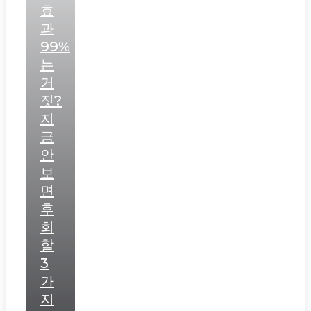
효
과
99%
는
거
짓?
지
금
안
보
면
후
회
할
3
가
지