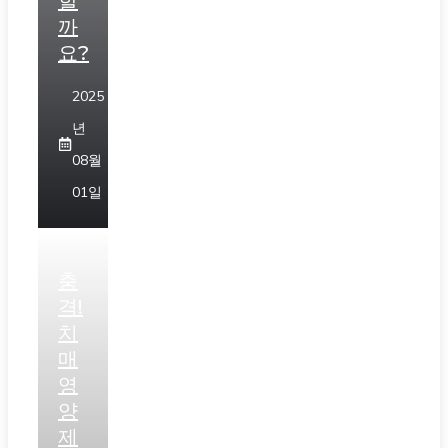
할
까
요?
2025
년
08월
01일
충
격!
치
매
영
양
제