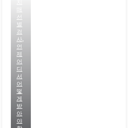
치
매
선
별
검
사,
언
제
어
디
서
어
떻
게
받
아
야