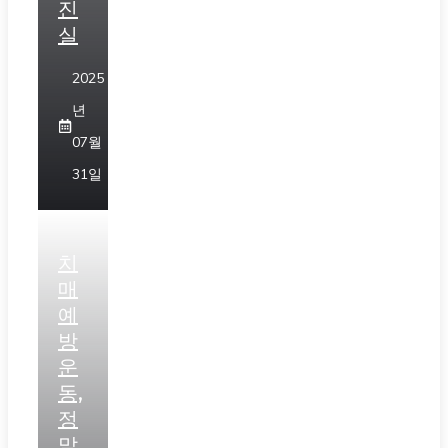
진
실
2025
년
07월
31일
치
매
예
방
운
동,
정
말