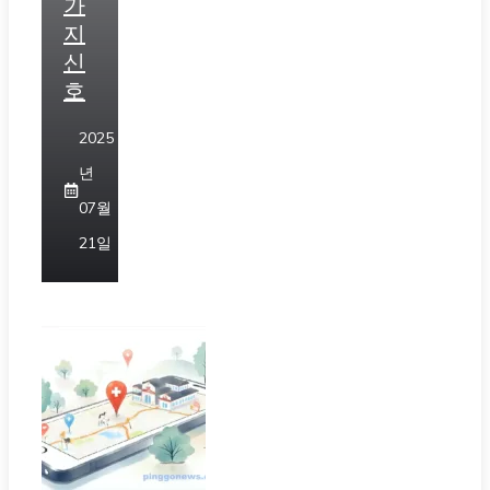
가
지
신
호
2025
년
07월
21일