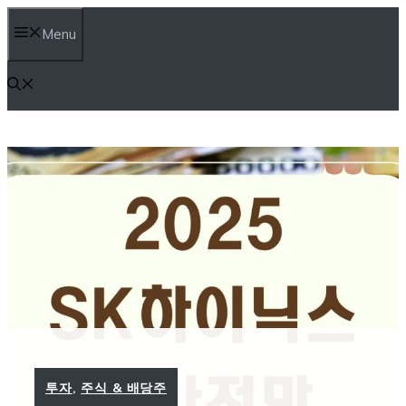
컨
Menu
텐
츠
로
건
너
뛰
기
투자
,
주식 & 배당주