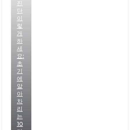
진
단
이
렇
게
하
세
요:
초
기
에
알
아
차
리
는
10