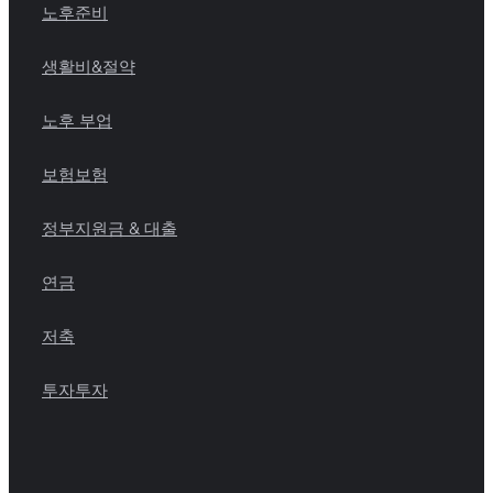
노후준비
생활비&절약
노후 부업
보험
보험
정부지원금 & 대출
연금
저축
투자
투자