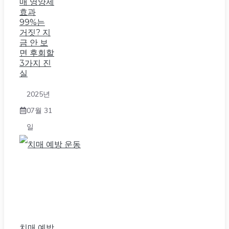
매 영양제
효과
99%는
거짓? 지
금 안 보
면 후회할
3가지 진
실
2025년
07월 31
일
치매 예방