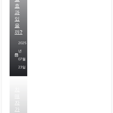
효
과
있
을
까?
2025
년
07월
23일
치
매
자
가