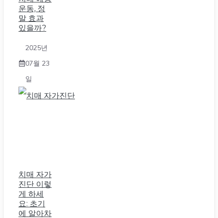
운동, 정
말 효과
있을까?
2025년
07월 23
일
치매 자가
진단 이렇
게 하세
요: 초기
에 알아차